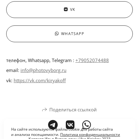
VK
WHATSAPP
телефон, Whatsapp, Telegram :
+79052074488
email:
info@photovyborg.ru
vk:
https://vk.com/kiryakoff
Поделиться ссылкой
На сайте используются файлы cookie для работы сайта
и анализа посещаемости.
Политика конфиденциальности
Киряков Илья Витальевич / Ilya Kiriakov 2023